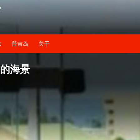
资
b
普吉岛
关于
的海景