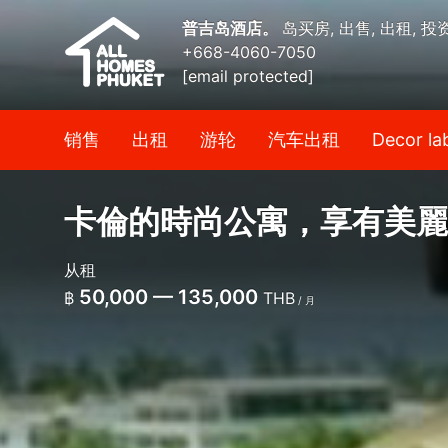
普吉岛酒店。
岛买房, 出售, 出租, 投
+668-4060-7050
[email protected]
销售
出租
游轮
汽车出租
Decor la
卡倫的時尚公寓，享有美麗
从租
50,000 — 135,000
฿
THB
/ 月