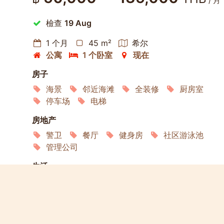
/ 月
檢查
19 Aug
1 个月
45 m²
希尔
公寓
1 个卧室
现在
房子
海景
邻近海滩
全装修
厨房室
停车场
电梯
房地产
警卫
餐厅
健身房
社区游泳池
管理公司
生活
互联网
空调
冰箱
洗衣机
微波炉
服务