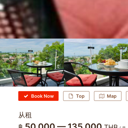
Book Now
Top
Map
从租
50,000 — 135,000
฿
THB