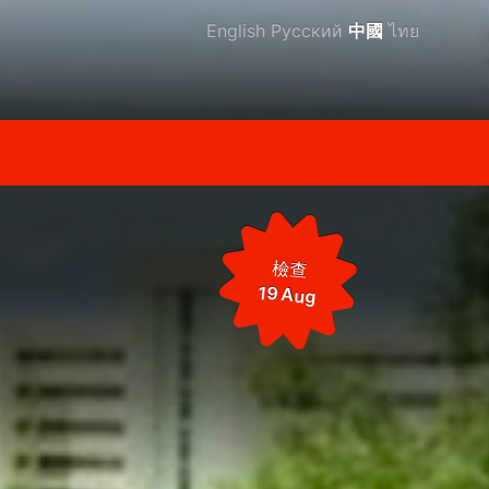
English
Русский
中國
ไทย
檢查
19 Aug