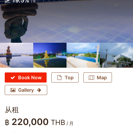
19.5%
/ 年
Book Now
Top
Map
Gallery
从租
220,000
฿
THB
/ 月