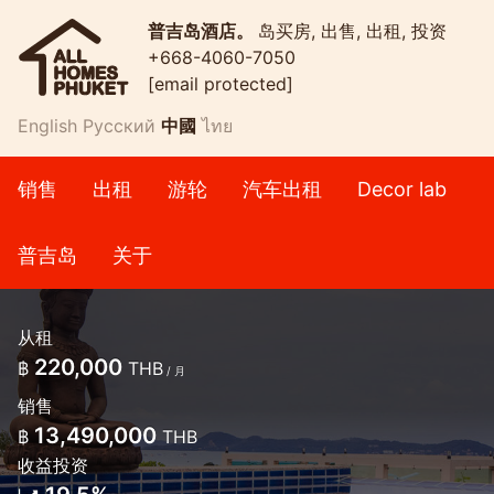
普吉岛酒店。
岛买房, 出售, 出租, 投资
+668-4060-7050
[email protected]
English
Русский
中國
ไทย
销售
出租
游轮
汽车出租
Decor lab
普吉岛
关于
从租
220,000
฿
THB
/ 月
销售
13,490,000
฿
THB
收益投资