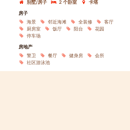
别墅/房子
2 个卧室
卡塔
房子
海景
邻近海滩
全装修
客厅
厨房室
饭厅
阳台
花园
停车场
房地产
警卫
餐厅
健身房
会所
社区游泳池
生活
卫星电视
冰箱
洗衣机
微波炉
烤箱
互联网
空调
服务
园艺
家政
演员
宠物欢迎
允许吸烟