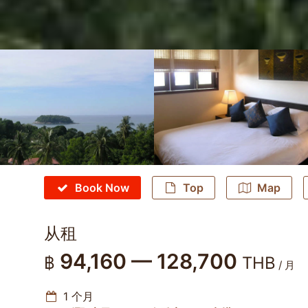
Book Now
Top
Map
从租
94,160 — 128,700
฿
THB
/ 月
1 个月