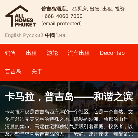
普吉岛酒店。
岛买房, 出售, 出租, 投资
+668-4060-7050
[email protected]
English
Русский
中國
ไทย
销售
出租
游轮
汽车出租
Decor lab
普吉岛
关于
卡马拉，普吉岛——和谐之滨
卡马拉不仅是普吉岛西海岸的一个社区。它是一个自然、文
化与舒适完美交融的特殊之地。隐秘的沙滩、葱郁的山丘、
清晨的集市、高端住宅和独特气质吸引着家庭、投资者，以
及那些寻求真实普吉岛的人——安静、原汁原味，却配备完