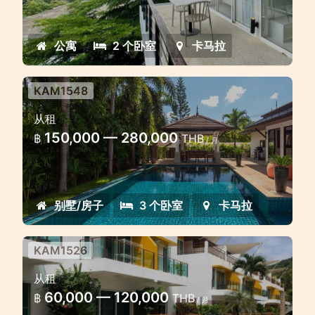
公寓
2 个卧室
卡马拉
KAM1548
卡马拉美丽的泳池别墅
从租
卡马拉出租宽敞别墅 3 卧室别墅
150,000 — 280,000
฿
THB
/ 月
别墅/房子
3 个卧室
卡马拉
KAM1526
位于卡马拉的 3 卧室联排别墅，可
从租
通往游泳池
60,000 — 120,000
฿
THB
/ 月