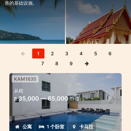
善的基础设施。
1
2
3
4
5
6
7
8
9
KAM1635
卡馬拉麗晶飯店 1 房公寓
从租
舒適的一房公寓，設有舒適的專用工作場所
35,000 — 65,000
฿
THB
/ 月
公寓
1 个卧室
卡马拉