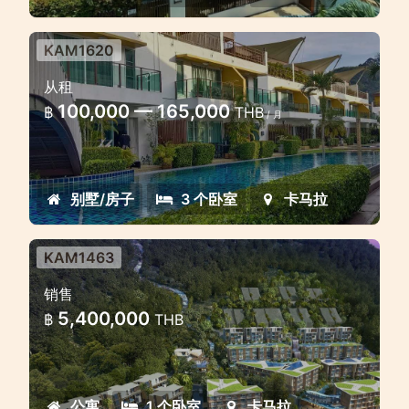
KAM1620
位于卡马拉的 3 卧室联排别墅，可
从租
通往游泳池
100,000 — 165,000
฿
THB
/ 月
位于卡马拉的 3 卧室联排别墅，可通往游泳
池
别墅/房子
3 个卧室
卡马拉
KAM1463
优秀投资温德姆酒店品牌
销售
带有回购选项的卡马拉全新项目！
5,400,000
฿
THB
公寓
1 个卧室
卡马拉