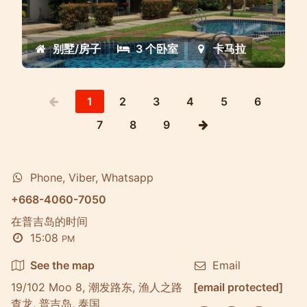
卡马拉海滩附近的豪华联排别墅
别墅/房子
3 个卧室
卡马拉
1
2
3
4
5
6
7
8
9
Phone, Viber, Whatsapp
+668-4060-7050
在普吉岛的时间
15:08
PM
See the map
Email
19/102 Moo 8, 潮发路东, 渔人之路
[email protected]
查龙, 普吉岛, 泰国