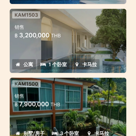
KAM1503
卡马拉海滩附近可爱的实惠项目
销售
普吉岛靠近海滩的经济型公寓
3,200,000
฿
THB
公寓
1 个卧室
卡马拉
KAM1500
卡马拉带游泳池的 3 卧室房屋
销售
卡马拉待售房屋 3 间卧室
7,900,000
฿
THB
别墅/房子
3 个卧室
卡马拉