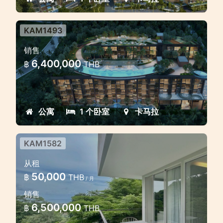
KAM1493
设计独特的全新公寓
销售
卡马拉海滩附近的美丽公寓
6,400,000
฿
THB
公寓
1 个卧室
卡马拉
KAM1582
卡马拉山美丽海景公寓
从租
居住和投资两不误
50,000
฿
THB
/ 月
销售
6,500,000
฿
THB