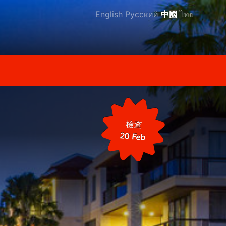
English
Русский
中國
ไทย
檢查
20 Feb