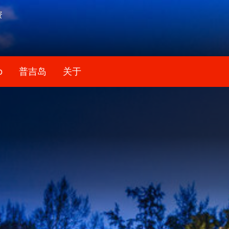
资
b
普吉岛
关于