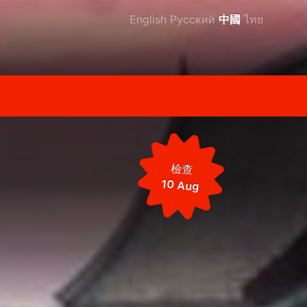
English
Русский
中國
ไทย
檢查
10 Aug