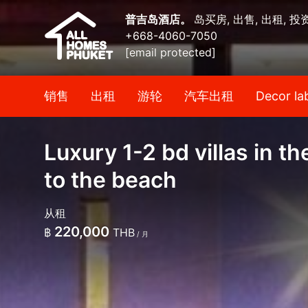
普吉岛酒店。
岛买房, 出售, 出租, 投
+668-4060-7050
[email protected]
销售
出租
游轮
汽车出租
Decor la
Luxury 1-2 bd villas in t
to the beach
从租
220,000
฿
THB
/ 月