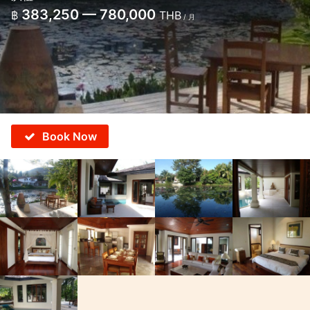
383,250 — 780,000
฿
THB
/ 月
Book Now