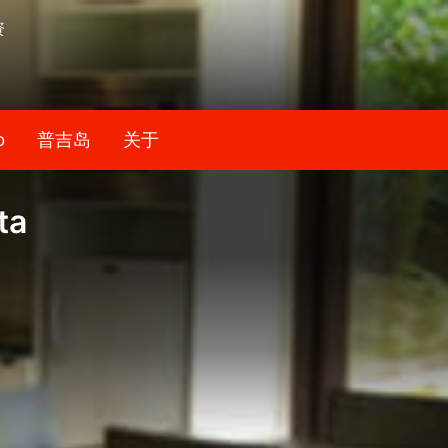
资
b
普吉岛
关于
ta