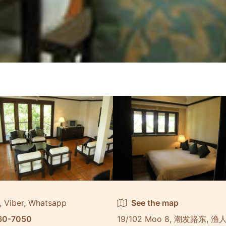
, Viber, Whatsapp
See the map
60-7050
19/102 Moo 8, 潮发路东, 