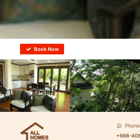
Book Now
Phone
+668-40