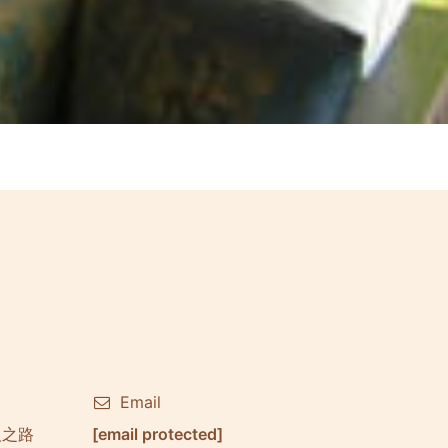
Email
渔人之路
[email protected]