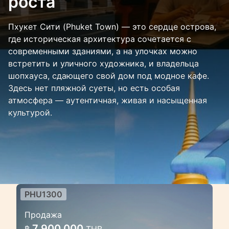
роста
Пхукет Сити (Phuket Town) — это сердце острова,
где историческая архитектура сочетается с
современными зданиями, а на улочках можно
встретить и уличного художника, и владельца
шопхауса, сдающего свой дом под модное кафе.
Здесь нет пляжной суеты, но есть особая
атмосфера — аутентичная, живая и насыщенная
культурой.
PHU1300
Трехспальный таунхаус в
Продажа
японском стиле
7 900 000