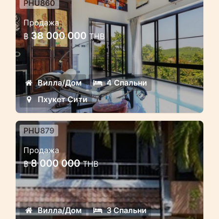
PHU860
3 этажная вилла с 4 спальнями
Продажа
и видом на море
38 000 000
฿
THB
Просторная 4 спальная вилла с
видом на море и острова
расположена в центре острова
Вилла/Дом
4 Спальни
недалеко от города
Пхукет Сити
PHU879
3 спальный таунхаус рядом с
Продажа
водой в охраняемом
8 000 000
฿
THB
комплексе
Чудесный 3 спальный таунхаус с 3мя
этажами расположен прямо у воды с
Вилла/Дом
3 Спальни
прямым доступом к вашей яхте