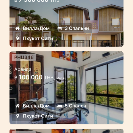
฿
THB
Трехспальный таунхаус в японском
стиле на Пхукете в Таиланде
Вилла/Дом
3 Спальни
Пхукет Сити
PHU346
Большая 3 этажная вилла с 5
Аренда
спальнями и видом на море
100 000
฿
THB
/ Месяц
Просторная 5 спальная вилла с
видом на море и острова
расположена в центре острова
Вилла/Дом
5 Спален
недалеко от города
Пхукет Сити