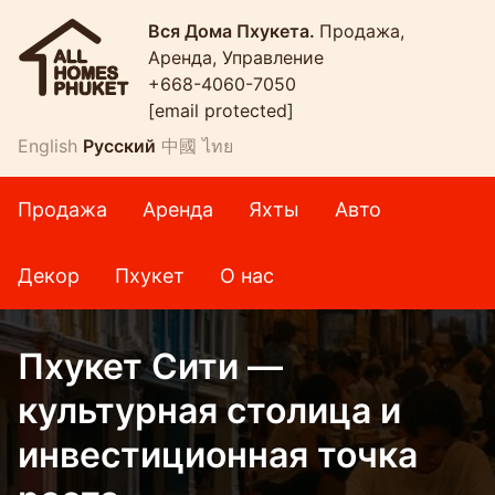
Вся Дома Пхукета.
Продажа,
Аренда, Управление
+668-4060-7050
[email protected]
English
Русский
中國
ไทย
Продажа
Аренда
Яхты
Авто
Декор
Пхукет
О нас
Пхукет Сити —
культурная столица и
инвестиционная точка