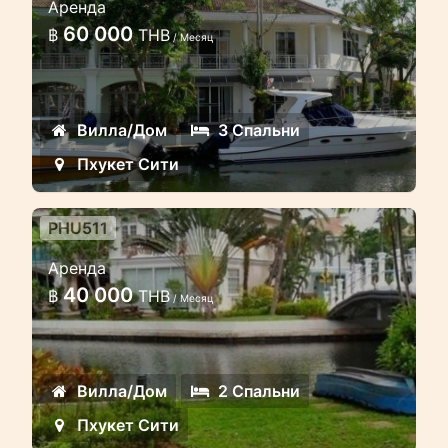
Аренда
воды в охраняемом комплексе
60 000
฿
THB
/ Месяц
Уютный красивый танхоум
расположен в охраняемом комплексе
у воды
Вилла/Дом
3 Спальни
Пхукет Сити
PHU511
2 спальный красивый дом у
Аренда
воды в охраняемом комплексе
40 000
฿
THB
/ Месяц
Двуспальный красивый таунхаус
расположен прямо у воды
Вилла/Дом
2 Спальни
Пхукет Сити