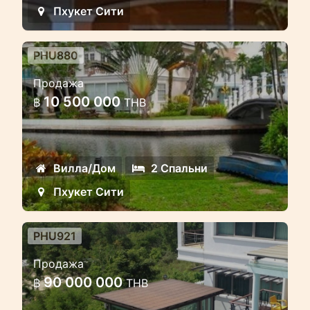
Пхукет Сити
PHU880
2 спальный красивый дом у
Продажа
воды в охраняемом комплексе
10 500 000
฿
THB
2 спальный красивый таунхаус
расположен прямо у воды
Вилла/Дом
2 Спальни
Пхукет Сити
PHU921
Роскошная вилла с 8
Продажа
спальнями и панорамным
90 000 000
฿
THB
видом на море и город