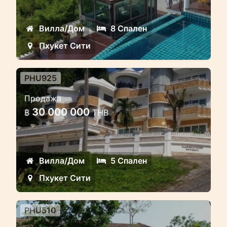
Уникальная 8 спальная вилла на
холме, с уникальным видом,
Вилла/Дом
8 Спален
чытырех уровневая с красивым
Пхукет Сити
садом.
PHU925
5 спальная вилла с бассейном
Продажа
на холме с роскошными
30 000 000
฿
THB
видами.
5 спальная вилла с бассейном на
холме с роскошными видами,
Вилла/Дом
5 Спален
уникальный панорамный вид на
Пхукет Сити
город и море.
PHU510
Уютная 3 спальная вилла у