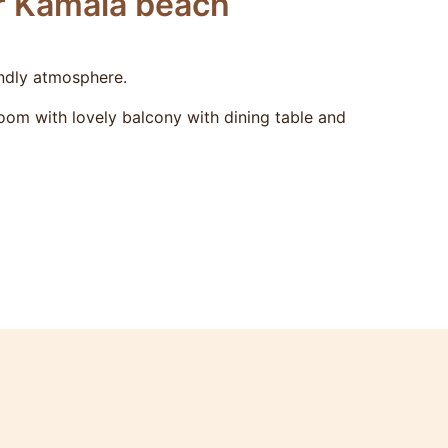
r Kamala beach
endly atmosphere.
room with lovely balcony with dining table and