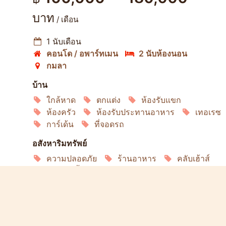
บาท
/ เดือน
1 นับเดือน
คอนโด / อพาร์ทเมน
2 นับห้องนอน
กมลา
บ้าน
ใกล้หาด
ตกแต่ง
ห้องรับแขก
ห้องครัว
ห้องรับประทานอาหาร
เทอเรซ
การ์เด้น
ที่จอดรถ
อสังหาริมทรัพย์
ความปลอดภัย
ร้านอาหาร
คลับเฮ้าส์
สระว่ายน้ำของชุมชน
ลิฟวิ่ง
อินเทอร์เน็ต
เครื่องปรับอากาศ
ตู้เย็น
ไมโครเวฟ
เตาอบ