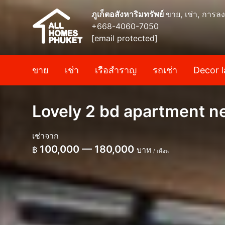
ภูเก็ตอสังหาริมทรัพย์
ขาย, เช่า, การลง
+668-4060-7050
[email protected]
ขาย
เช่า
เรือสำราญ
รถเช่า
Decor l
Lovely 2 bd apartment n
เช่าจาก
100,000 — 180,000
฿
บาท
/ เดือน