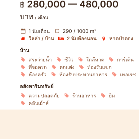
280,000 — 480,000
฿
บาท
/ เดือน
1 นับเดือน
290 / 1000 m²
วิลล่า / บ้าน
2 นับห้องนอน
หาดป่าตอง
บ้าน
สระว่ายน้ำ
ซีวิว
ใกล้หาด
การ์เด้น
ที่จอดรถ
ตกแต่ง
ห้องรับแขก
ห้องครัว
ห้องรับประทานอาหาร
เทอเรซ
อสังหาริมทรัพย์
ความปลอดภัย
ร้านอาหาร
ยิม
คลับเฮ้าส์
ลิฟวิ่ง
เครื่องล้างจาน
ไมโครเวฟ
เตาอบ
อินเทอร์เน็ต
เครื่องปรับอากาศ
ทีวีดาวเทียม
ตู้เย็น
เครื่องซักผ้า