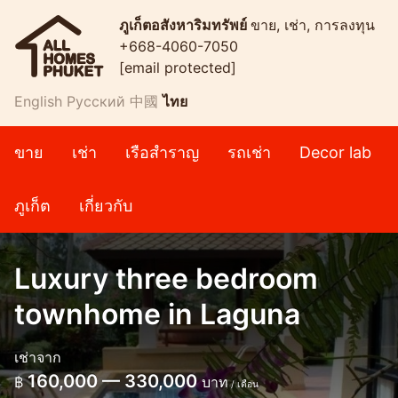
ภูเก็ตอสังหาริมทรัพย์
ขาย, เช่า, การลงทุน
+668-4060-7050
[email protected]
English
Русский
中國
ไทย
ขาย
เช่า
เรือสำราญ
รถเช่า
Decor lab
ภูเก็ต
เกี่ยวกับ
Luxury three bedroom
townhome in Laguna
เช่าจาก
160,000 — 330,000
฿
บาท
/ เดือน