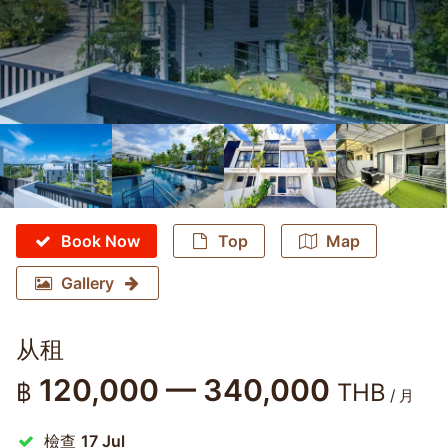
Book Now
Top
Map
Gallery
从租
120,000 — 340,000
฿
THB
/ 月
檢查
17 Jul