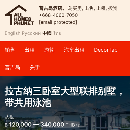
普吉岛酒店。
岛买房, 出售, 出租, 投资
+668-4060-7050
[email protected]
English
Русский
中國
ไทย
销售
出租
游轮
汽车出租
Decor lab
普吉岛
关于
拉古纳三卧室大型联排别墅，
带共用泳池
从租
120,000 — 340,000
฿
THB
/ 月