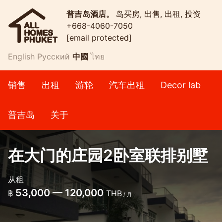
普吉岛酒店。
岛买房, 出售, 出租, 投资
+668-4060-7050
[email protected]
English
Русский
中國
ไทย
销售
出租
游轮
汽车出租
Decor lab
普吉岛
关于
在大门的庄园2卧室联排别墅
从租
53,000 — 120,000
฿
THB
/ 月