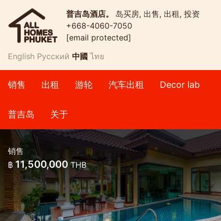
普吉岛酒店。
岛买房, 出售, 出租, 投资
+668-4060-7050
[email protected]
English
Русский
中國
ไทย
销售
出租
游轮
汽车出租
Decor lab
普吉岛
关于
销售
11,500,000
฿
THB