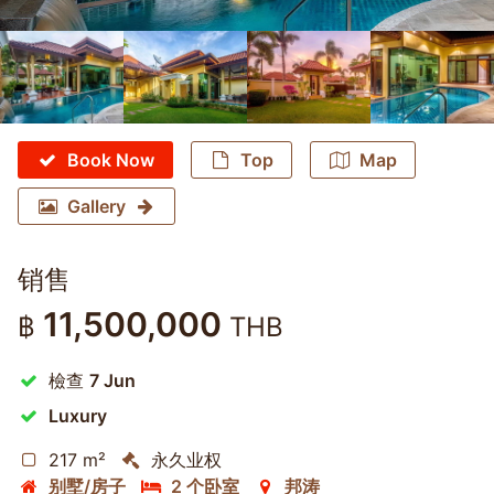
Book Now
Top
Map
Gallery
销售
11,500,000
฿
THB
檢查
7 Jun
Luxury
217 m²
永久业权
别墅/房子
2 个卧室
邦涛