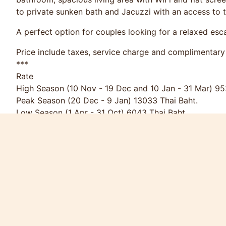
to private sunken bath and Jacuzzi with an access to 
A perfect option for couples looking for a relaxed es
Price include taxes, service charge and complimentary 
***
Rate
High Season (10 Nov - 19 Dec and 10 Jan - 31 Mar) 95
Peak Season (20 Dec - 9 Jan) 13033 Thai Baht.
Low Season (1 Apr - 31 Oct) 6043 Thai Baht.
Long stay rates are available.