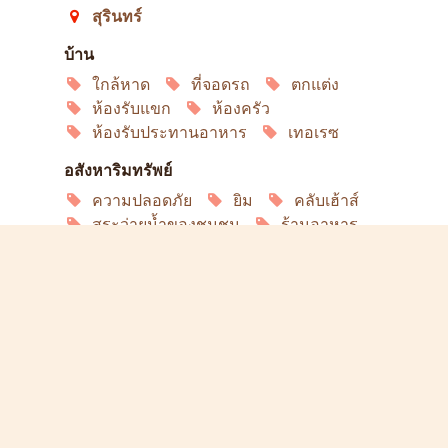
สุรินทร์
บ้าน
ใกล้หาด
ที่จอดรถ
ตกแต่ง
ห้องรับแขก
ห้องครัว
ห้องรับประทานอาหาร
เทอเรซ
อสังหาริมทรัพย์
ความปลอดภัย
ยิม
คลับเฮ้าส์
สระว่ายน้ำของชุมชน
ร้านอาหาร
ลิฟวิ่ง
อินเทอร์เน็ต
เครื่องปรับอากาศ
ทีวีดาวเทียม
ตู้เย็น
เครื่องล้างจาน
ไมโครเวฟ
เตาอบ
พิเศษ
สัตว์เลี้ยง
อนุญาตให้สูบบุหรี่