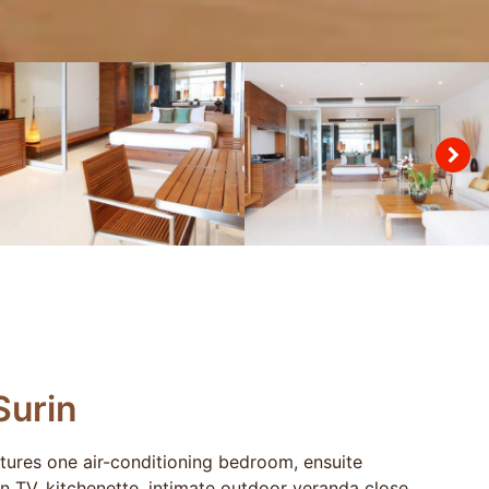
Surin
res one air-conditioning bedroom, ensuite
en TV, kitchenette, intimate outdoor veranda close