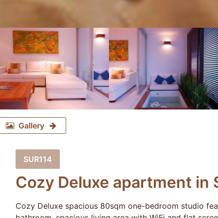
Gallery
SUR114
Cozy Deluxe apartment in 
Cozy Deluxe spacious 80sqm one-bedroom studio featu
bathroom, spacious living area with WiFi and flat scre