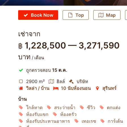
Book Now
Top
Map
เช่าจาก
1,228,500 — 3,271,590
฿
บาท
/ เดือน
ถูกตรวจสอบ
15 ต.ค.
2900 m²
ฮิลล์
บริษัท
วิลล่า / บ้าน
10 นับห้องนอน
สุรินทร์
บ้าน
ใกล้หาด
สระว่ายน้ำ
ซีวิว
ตกแต่ง
ห้องรับแขก
ห้องครัว
ห้องรับประทานอาหาร
เทอเรซ
การ์เด้น