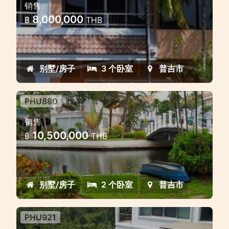
销售
townhouse in the gated estate
8,000,000
฿
THB
Wonderful 3 bedroom and 3 storey
townhouse located just near the water
for direct access to your boat
别墅/房子
3 个卧室
普吉市
PHU880
2 bedroom beautiful house
销售
waterfront in the gated estate
10,500,000
฿
THB
Luxury 2 bedroom waterfront
townhome offers a unique
accomodation roght on the water's
别墅/房子
2 个卧室
普吉市
edge
PHU921
Luxury Villa 8 Bedroom