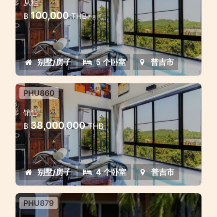
从租
很棒的 5 卧室别墅，拥有完美的海景和椰子
100,000
฿
THB
/ 月
岛，位于普吉镇
别墅/房子
5 个卧室
普吉市
PHU860
Big 3 storey Sea View 4
销售
Bedrooms Villa
38,000,000
฿
THB
Great 4 bedroom villa with perfect
seaview and Coconut island is located
in Phuket Town
别墅/房子
4 个卧室
普吉市
PHU879
3 bedroom Waterfront