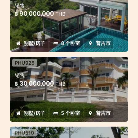
销售
panoramic Seaview
90,000,000
฿
THB
Luxury 8 bedroom on the hill with 9
bathrooms, your private luxury view
point in Phuket
别墅/房子
8 个卧室
普吉市
PHU925
Luxury 5 bedroom property on
销售
the Hill
30,000,000
฿
THB
Luxury 5 bedroom property on the Hill
with stunning panoramic seaview
overlooking Phuket city
别墅/房子
5 个卧室
普吉市
PHU510