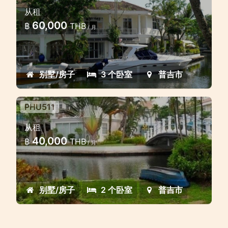
Lovely 3 bedroom waterfront
从租
villa in the gated estate
60,000
฿
THB
/ 月
Lovely 3 bedroom 3 bathroom
townhome with private car park
别墅/房子
3 个卧室
普吉市
PHU511
Two bedroom beautiful house
从租
waterfront in the gated estate
40,000
฿
THB
/ 月
Luxury two bedroom waterfront
townhome offers a unique
accomodation roght on the water's
别墅/房子
2 个卧室
普吉市
edge