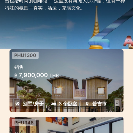
出租给时尚的咖啡馆。 这里没有海滩大惊小怪，但有一种
特殊的氛围—真实，活泼，充满文化。
PHU1300
3 Bedroom 2 Storey Townhouse
销售
in Japanese Style
7,900,000
฿
THB
3 Bedroom 2 Storey Townhouse in
Japanese Style in Koh Kaew Phuket
Thailand
别墅/房子
3 个卧室
普吉市
PHU346
大型3层海景五卧室别墅